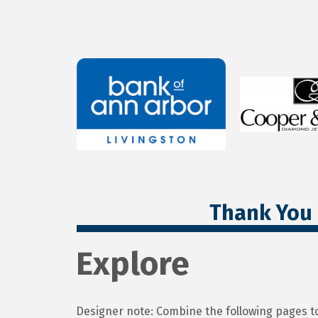
Thank You 
Explore
Designer note: Combine the following pages to