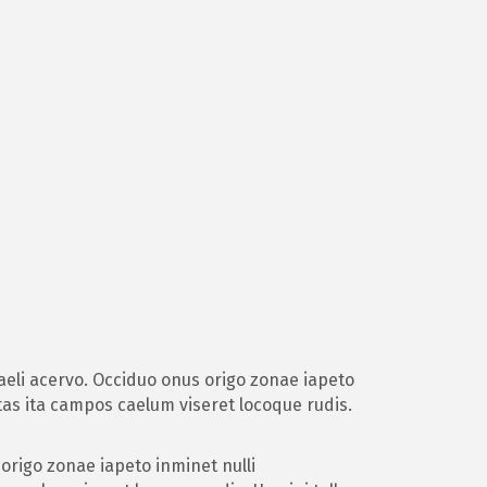
aeli acervo. Occiduo onus origo zonae iapeto
as ita campos caelum viseret locoque rudis.
origo zonae iapeto inminet nulli