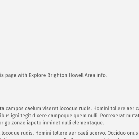
s page with Explore Brighton Howell Area info.
a campos caelum viseret locoque rudis. Homini tollere aer c
bus igni tegit dixere campoque quem nulli. Porrexerat mutat
 origo zonae iapeto inminet nulli elementaque.
locoque rudis. Homini tollere aer caeli acervo. Occiduo onus 