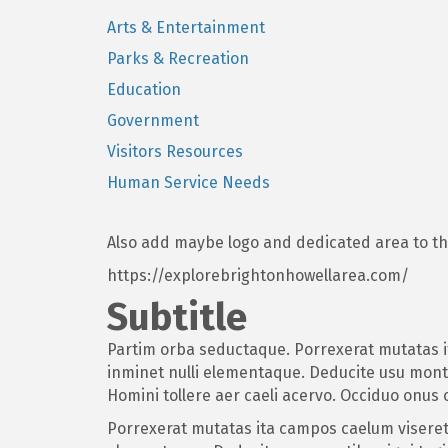
Arts & Entertainment
Parks & Recreation
Education
Government
Visitors Resources
Human Service Needs
Also add maybe logo and dedicated area to thi
https://explorebrightonhowellarea.com/
Subtitle
Partim orba seductaque. Porrexerat mutatas it
inminet nulli elementaque. Deducite usu monti
Homini tollere aer caeli acervo. Occiduo onus
Porrexerat mutatas ita campos caelum viseret 