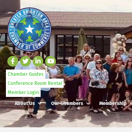
Chamber Guides
Conference Room Rental
Member Login
About Us
Our Chambers
Membership