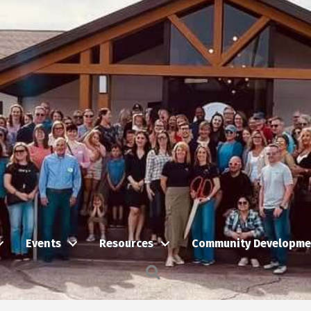
Events
Resources
Community Developme
Search